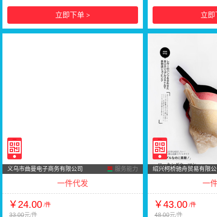
立即下单
立即
>
义乌市曲曼电子商务有限公司
服务能力
绍兴柯桥驰舟贸易有限公
一件代发
一
￥24.00
￥43.00
/件
/件
33.00
元/件
48.00
元/件