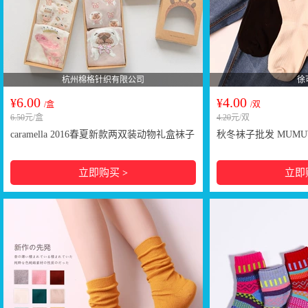
杭州棉格针织有限公司
徐
6.00
4.00
¥
¥
/盒
/双
6.50
元/盒
4.20
元/双
caramella 2016春夏新款两双装动物礼盒袜子
秋冬袜子批发 MUM
日系可爱风格盒装袜
复古女袜 竖纹原创棉
立即购买
立即
>