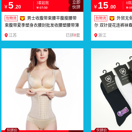
5
立即
15
3套起批
6
¥
¥
.20
.00
伙拼
¥
17.50
¥
1
男士收腹带束腰平腹瘦腰带
外贸无
包物流
包物流
束腹带夏季塑身衣腰封批发收腰塑腰带薄
尔 双针提花连裤袜
江苏
已拼
0
套
浙江
伙拼价
伙拼价