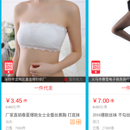
深圳市龙岗区鑫金顺针织厂
服务能力
义乌市赛雪电子商务商行
一件代发
一
￥3.45
￥7.00
/件
/条
3.60
元/件
8.00
元/条
厂家直销春夏爆款女士全蕾丝裹胸 打底抹
2016爆款丝袜 不
胸 少女围胸加送肩带826
汕头
袜子货源厂家定做批
浙江
已售 : 7906件
已售 : 27889条