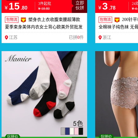
15
立即
3
3件起批
24
¥
¥
.80
.78
伙拼
¥
18.80
¥
4
塑身衣上衣收腹束腰超薄款
200针
包物流
包物流
夏季束身美体内衣女士背心欧美外贸批发
全棉袜子纯色袜 无
江苏
已拼
0
件
浙江
伙拼价
伙拼价