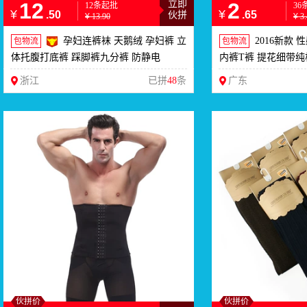
12
立即
2
12条起批
36
¥
¥
.50
.65
伙拼
¥
13.90
¥
3
孕妇连裤袜 天鹅绒 孕妇裤 立
2016新款
包物流
包物流
体托腹打底裤 踩脚裤九分裤 防静电
内裤T裤 提花细带纯棉
浙江
已拼
48
条
广东
伙拼价
伙拼价