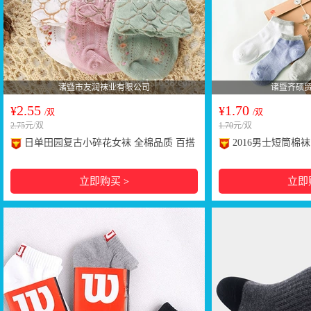
诸暨市友润袜业有限公司
诸暨齐硕
2.55
1.70
¥
¥
/双
/双
2.75
元/双
1.70
元/双
日单田园复古小碎花女袜 全棉品质 百搭
2016男士短筒棉
时装袜 孕妇松口月子袜
约男袜诸暨袜子一件
立即购买
立即
>