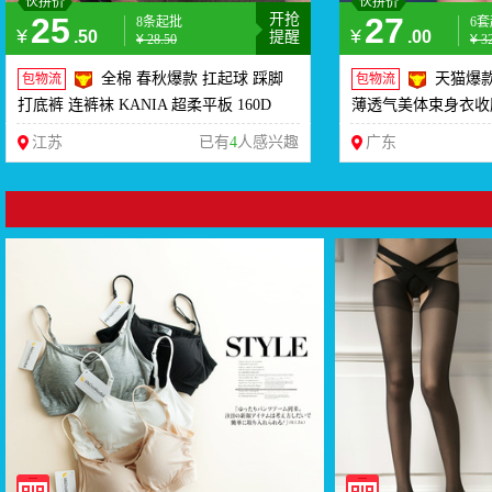
伙拼价
伙拼价
25
开抢
27
8条起批
6
¥
¥
.50
.00
提醒
¥
28.50
¥
3
全棉 春秋爆款 扛起球 踩脚
天猫爆
包物流
包物流
打底裤 连裤袜 KANIA 超柔平板 160D
薄透气美体束身衣收
江苏
已有
4
人感兴趣
广东