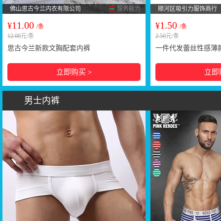
佛山思古今兰内衣有限公司
服务能力
顺河区吸引力服饰商行
11.00
1.50
¥
¥
/条
/条
12.00
元/条
2.50
元/条
思古今兰新款文胸配套内裤
一件代发蕾丝性感薄
底裤三分冰丝无痕安
立即购买
立即
>
男士内裤