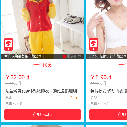
太仓软绵绵贸易有限公司
服务能力
义乌市级野针织有限公司
一件代发
一
￥32.00
￥8.90
/件
/件
32.00
元/件
11.00
元/件
法兰绒男女连体动物睡衣卡通维尼熊珊瑚
特价批发 运动内衣 
秋冬季长袖如厕版外贸加工
苏州
整形瑜伽背心式批发
金华
已售 : 771件
已售 : 3275件
立即下单
立即
>