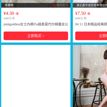
周春梅
服务能力
湖北鑫华成贸易有限公
4.30
7.50
¥
¥
/条
/条
4.80
元/条
8.00
元/条
pinkgoddess女士内裤85s超柔莫代尔棉蕾丝公
04.11 日本精品经
主无痕三角女士内裤
全裤的内裤 超高性价
立即购买
立即
>