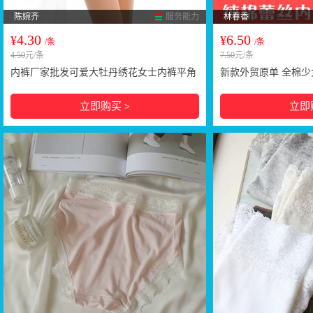
陈婉齐
服务能力
林春香
4.30
6.50
¥
¥
/条
/条
4.50
元/条
7.50
元/条
内裤厂家批发可爱大牡丹绣花女士内裤平角
新款外贸原单 全棉少
裤 803
色纯棉女士内裤淘宝
立即购买
立即
>