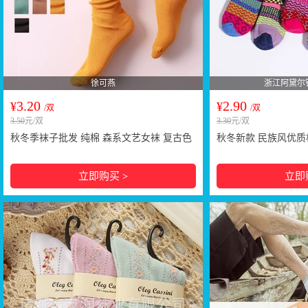
徐可燕
浙江阿黛尔
3.20
2.90
¥
¥
/双
/双
3.50
元/双
3.30
元/双
秋冬季袜子批发 纯棉 森系文艺女袜 复古色
秋冬新款 民族风优质
基础款堆堆袜 厂家
暨全棉袜子 多色可选
立即购买
立即
>