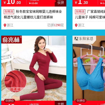
10
1
¥
¥
.00
.30
伙拼
¥
15.80
¥
1
秋冬款宝宝袜网眼婴儿连裤袜全
厂家直销纯
包物流
包物流
棉透气淑女儿童螺纹儿童打底裤袜
儿童袜子 纯棉可爱
浙江
已拼
1290
双
浙江
伙拼价
伙拼价
立即