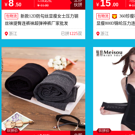
8
15
12双起批
5
¥
¥
.50
.00
伙拼
¥
11.00
¥
1
新款12D防勾丝显瘦女士压力钢
360珍
包物流
包物流
丝袜提臀连裤袜超弹神裤厂家批发
显瘦800D锦纶压力
浙江
已拼
1225
双
浙江
伙拼价
伙拼价