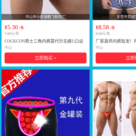
中山市小榄镇酷飞制衣厂
东莞市莞城
5.30
8.58
¥
¥
/条
/条
7.00
元/条
8.58
元/条
COCKCON男士三角内裤莫代尔无痕U凸设
厂家直供内裤批发！
计低腰抗菌三角裤 厂家批发
纹男士平角裤 1203
中山
中山
立即购买
立即
>