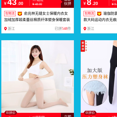
43
8
3件起批
10
¥
¥
.00
.20
伙拼
¥
48.00
¥
9
俞兆林无缝女士保暖内衣女
瑜伽防
包物流
包物流
加绒加厚超柔蕾丝棉质纤体塑身保暖套装
款大码运动内衣无痕
浙江
已拼
548
件
浙江
伙拼价
伙拼价
立即