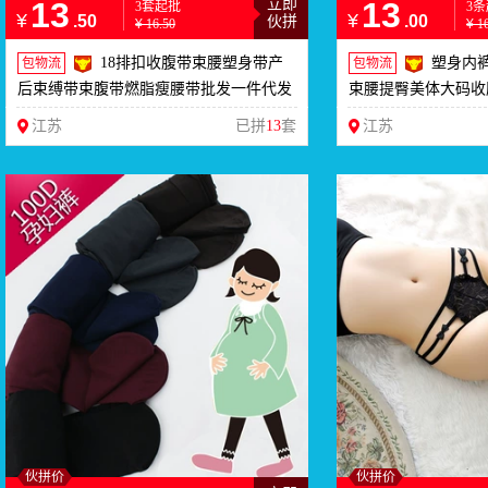
13
立即
13
3套起批
3
¥
¥
.50
.00
伙拼
¥
16.50
¥
1
18排扣收腹带束腰塑身带产
塑身内
包物流
包物流
后束缚带束腹带燃脂瘦腰带批发一件代发
束腰提臀美体大码收
江苏
已拼
13
套
江苏
伙拼价
伙拼价