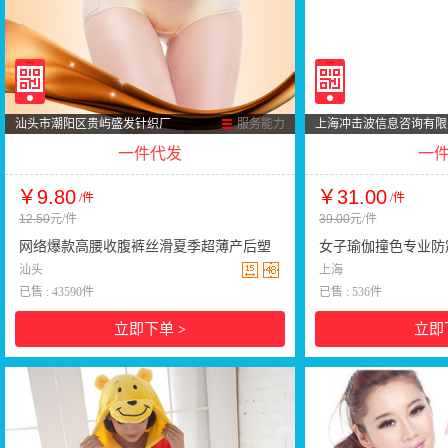
汕头市潮阳区贵屿盛发针织厂
服务能力
上海冲击波信息咨询有限
一件代发
一
￥9.80
￥31.00
/件
/件
12.50
元/件
39.00
元/件
网络爆款高腰收腹裤丝滑夏季超薄产后塑
女子瑜伽撞色专业防
身裤女收腰提臀束腰内裤女
汕头
布运动健身跑步交叉
上海
已售 : 43590件
已售 : 536件
立即下单
立即
>