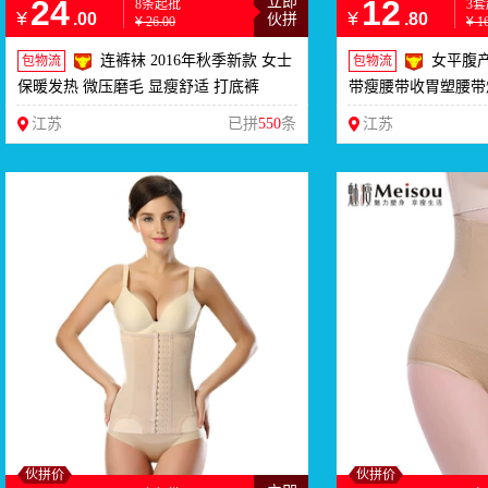
24
立即
12
8条起批
3
¥
¥
.00
.80
伙拼
¥
26.00
¥
1
连裤袜 2016年秋季新款 女士
女平腹
包物流
包物流
保暖发热 微压磨毛 显瘦舒适 打底裤
带瘦腰带收胃塑腰带
江苏
已拼
550
条
江苏
伙拼价
伙拼价