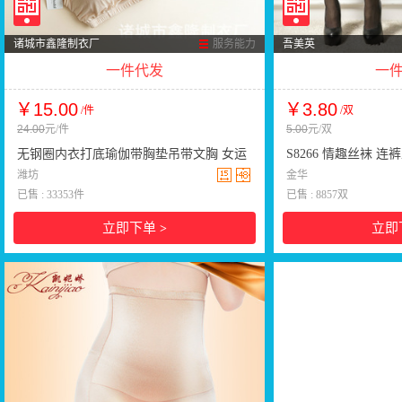
诸城市鑫隆制衣厂
服务能力
吾美英
一件代发
一
￥15.00
￥3.80
/件
/双
24.00
元/件
5.00
元/双
无钢圈内衣打底瑜伽带胸垫吊带文胸 女运
S8266 情趣丝袜 
动内衣抹胸短款吊带内衣
潍坊
性感丝袜 5色
金华
已售 : 33353件
已售 : 8857双
立即下单
立即
>