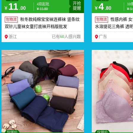
11
开抢
4
4双起批
10
¥
¥
.00
.80
提醒
¥
15.80
¥
5
秋冬款纯棉宝宝袜连裤袜 竖条纹
性感内裤 
包物流
包物流
双针儿童袜女童打底袜开档版批发
水溶提花三角裤 透明
浙江
已有
60
人感兴趣
广东
伙拼价
伙拼价