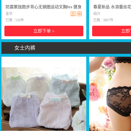
防震聚拢跑步背心无钢圈运动文胸bra 健身
春夏新品 水溶蕾丝
瑜伽前拉链运动内衣
金华
文胸S9003
绍兴
已售 : 526件
已售 : 3807件
立即下单
立即
>
女士内裤