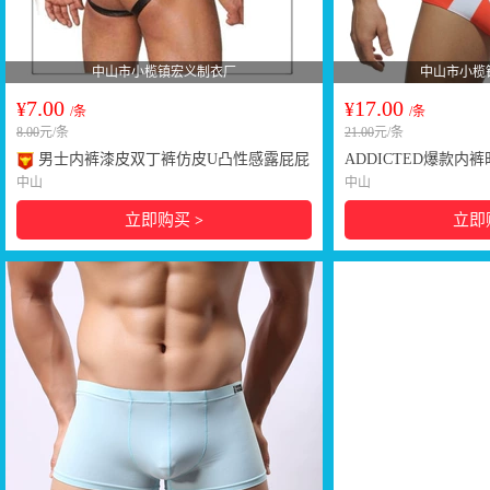
中山市小榄镇宏义制衣厂
中山市小榄
7.00
17.00
¥
¥
/条
/条
8.00
元/条
21.00
元/条
男士内裤漆皮双丁裤仿皮U凸性感露屁屁
ADDICTED爆款
T裤男士丁裤情趣内衣批发
U凸三角ADD印花泳
中山
中山
立即购买
立即
>