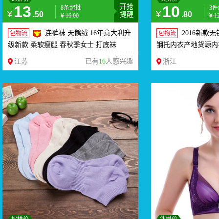
13
开抢
10
8条起批
3
¥
¥
.50
.80
提醒
¥
16.00
¥
1
连裤袜 天鹅绒 16年意大利升
2016新款
包物流
包物流
级新款 柔软瘦腿 春秋季女士 打底袜
钢托内衣产地货源内衣
江苏
已有
16
人感兴趣
浙江