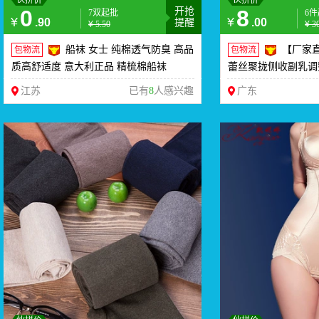
伙拼价
伙拼价
0
开抢
8
7双起批
6
¥
¥
.90
.00
提醒
¥
5.50
¥
3
船袜 女士 纯棉透气防臭 高品
【厂家
包物流
包物流
质高舒适度 意大利正品 精梳棉船袜
蕾丝聚拢侧收副乳调
江苏
已有
8
人感兴趣
广东