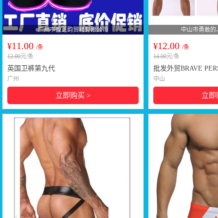
广州市盈芝韵贸易有限公司
中山市勇敢的
11.00
12.00
¥
¥
/条
/条
12.00
元/条
14.00
元/条
英国卫裤第九代
批发外贸BRAVE PE
裤
广州
中山
立即购买
立即
>