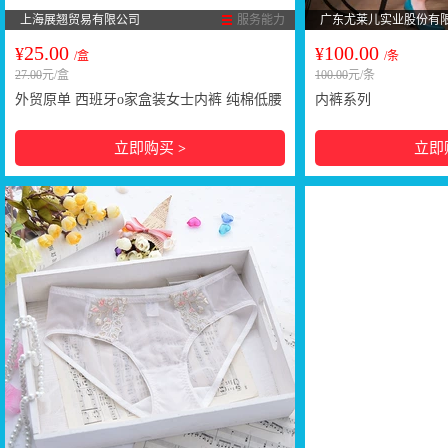
上海展翘贸易有限公司
服务能力
广东尤莱儿实业股份有
25.00
100.00
¥
¥
/盒
/条
27.00
元/盒
100.00
元/条
外贸原单 西班牙o家盒装女士内裤 纯棉低腰
内裤系列
三角裤 多花色
立即购买
立即
>