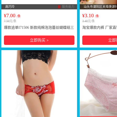
高巧玲
服务能力
汕头市潮阳区关埠庚源
7.00
3.10
¥
¥
/条
/条
7.50
元/条
3.40
元/条
爆款追单I71506 新款纯棉泡泡蕾丝蝴蝶结三
淘宝爆款内裤 厂家直
角裤大码内裤舒适MLLL
中腰蕾丝时尚性感内
立即购买
立即
>