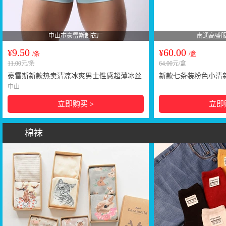
中山市豪雷斯制衣厂
南通高盛
9.50
60.00
¥
¥
/条
/盒
11.00
元/条
64.00
元/盒
豪雷斯新款热卖清凉冰爽男士性感超薄冰丝
新款七条装粉色小清
内裤 男士平角内裤B308
角内裤
中山
立即购买
立即
>
棉袜