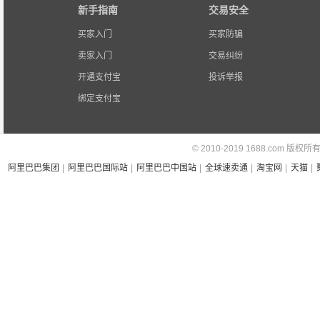
新手指南
交易安全
买家入门
买家防骗
卖家入门
交易纠纷
开通支付宝
投诉举报
绑定支付宝
© 2010-2019 1688.com 版权所
阿里巴巴集团
|
阿里巴巴国际站
|
阿里巴巴中国站
|
全球速卖通
|
淘宝网
|
天猫
|