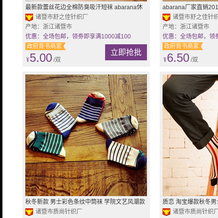
最新款蕾丝花边全棉防臭吸汗短袜 abarana休
abarana厂家直销
闲女袜
诸暨市舒之佳针织厂
袜
诸暨市舒之佳针
产地：浙江诸暨市
产地：浙江诸暨市
优惠：全场包邮，领劵即享满1000减100
优惠：全场包邮，领劵即
政府背书商家
政府背书商家
立即抢批
5.00
6.50
¥
/双
¥
/双
秋冬新款 男士彩色条纹中筒袜 学院文艺风潮款
质恋 淘宝爆款秋冬男
男袜 纯棉袜子批发
诸暨市质尚针织厂
男袜 袜子纯棉批发
诸暨市质尚针织