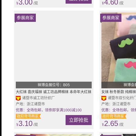
3.00
4.60
¥
/双
¥
/双
参展商家
参展商家
袜博会展位号：B05
袜博会
大红袜 喜庆福袜 诚工坊品牌棉袜 本命年大红袜
女袜 秋冬新款 纯棉
子 男女情侣袜子
诸暨市诚工坊针织厂
筒女袜 个性袜
诸暨市双引化纤
产地：浙江诸暨市
产地：浙江诸暨市
优惠：全场包邮，领劵即享满1000减100
优惠：全场包邮，领劵即
政府背书商家
政府背书商家
立即抢批
3.10
2.65
¥
/双
¥
/双