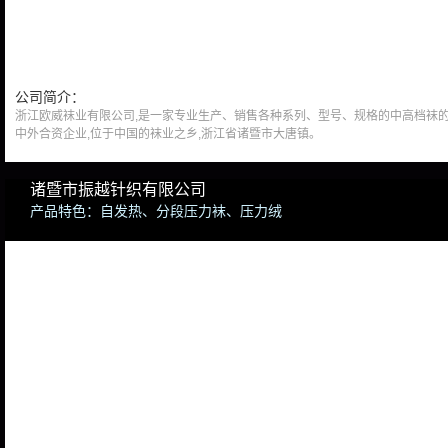
公司简介：
浙江欧威袜业有限公司,是一家专业生产、销售各种系列、型号、规格的中高档袜
中外合资企业,位于中国的袜业之乡,浙江省诸暨市大唐镇。
诸暨市振越针织有限公司
产品特色：自发热、分段压力袜、压力绒