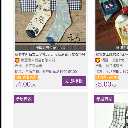
袜博会展位号：B37
袜博会
秋冬季新品女士全棉caramella清新可爱农场风
秋款女士纯棉文艺袜
景系列中筒袜子批发
诸暨素人贸易有限公司
袜诸暨厂家直销
诸暨市田蜜针织
产地：浙江诸暨市
产地：浙江诸暨市
优惠：全场包邮，领劵即享满1000减100
优惠：全场包邮，领劵即
政府背书商家
政府背书商家
立即抢批
4.00
5.00
¥
/双
¥
/双
参展商家
参展商家