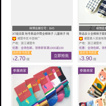
袜博会展位号：B45
袜博会
XT组合款 秋冬新品中筒全棉袜子 儿童袜子 纯
新品女士全棉袜子甜
棉 童袜 厂家批发
诸暨市优卡佳袜厂
caramella中筒袜批发
诸暨素人贸易有
产地：浙江诸暨市
产地：浙江诸暨市
优惠：全场包邮，领劵即享满1000减100
优惠：全场包邮，领劵即
政府背书商家
政府背书商家
立即抢批
2.70
3.90
¥
/双
¥
/双
参展商家
参展商家