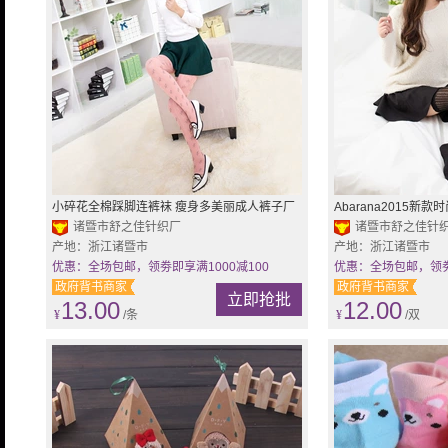
小碎花全棉踩脚连裤袜 瘦身多美丽成人裤子厂
Abarana2015
家直销
诸暨市舒之佳针织厂
筒女袜长筒袜批发
诸暨市舒之佳针
产地：浙江诸暨市
产地：浙江诸暨市
优惠：全场包邮，领劵即享满1000减100
优惠：全场包邮，领劵即
政府背书商家
政府背书商家
立即抢批
13.00
12.00
¥
/条
¥
/双