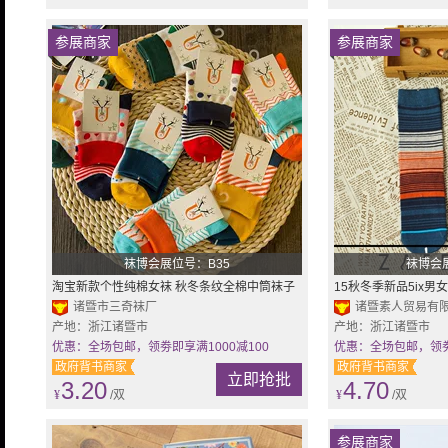
参展商家
参展商家
袜博会展位号：B35
袜博会
淘宝新款个性纯棉女袜 秋冬条纹全棉中筒袜子
15秋冬季新品5ix
袜子批发 袜
诸暨市三奇袜厂
子条纹中筒袜子批发
诸暨素人贸易有
产地：浙江诸暨市
产地：浙江诸暨市
优惠：全场包邮，领劵即享满1000减100
优惠：全场包邮，领劵即
政府背书商家
政府背书商家
立即抢批
3.20
4.70
¥
/双
¥
/双
参展商家