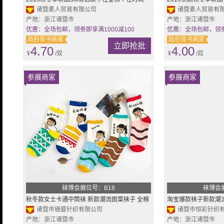
枝花中筒袜子批发
诸暨素人贸易有限公司
中筒袜纯棉袜子批发
诸暨素人贸易有
产地：浙江诸暨市
产地：浙江诸暨市
优惠：全场包邮，领劵即享满1000减100
优惠：全场包邮，领劵即
政府背书商家
政府背书商家
立即抢批
4.70
4.00
¥
/双
¥
/双
参展商家
参展商家
袜博会展位号：B18
袜博会
秋冬款女士卡通中筒袜 新款潮流图案袜子 全棉
淘宝爆款袜子新款潮
女袜批发
诸暨市钿曼针织有限公司
袜秋冬款厂家批发
诸暨市恒彩针织
产地：浙江诸暨市
产地：浙江诸暨市