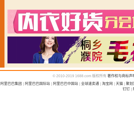
© 2010-2019 1688.com 版权所有
著作权与商标声
阿里巴巴集团
|
阿里巴巴国际站
|
阿里巴巴中国站
|
全球速卖通
|
淘宝网
|
天猫
|
聚划
钉钉
|