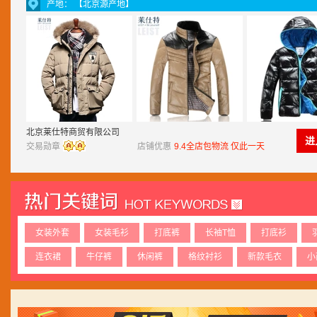
产地：
【北京源产地】
北京莱仕特商贸有限公司
进
交易勋章
店铺优惠
9.4全店包物流 仅此一天
女装外套
女装毛衫
打底裤
长袖T恤
打底衫
连衣裙
牛仔裤
休闲裤
格纹衬衫
新款毛衣
小