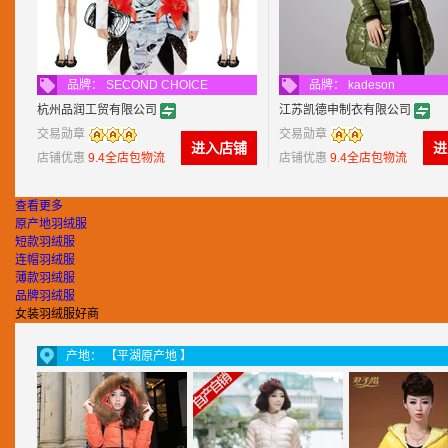
品牌： SECOND CHOICE
品牌： kadeson
杭州品润工贸有限公司
江苏凯德申制衣有限公司
交易勋章
交易勋章
进入店铺
进
店铺优惠
9.4全店包物流
店铺优惠
9.4全店包物流
查看更多
原产地羽绒服
短款羽绒服
连帽羽绒服
薄款羽绒服
品牌羽绒服
女装羽绒服好商
产地：
【平湖原产地 】