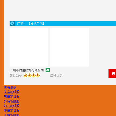
产地：
【其他产地】
广州市财易服饰有限公司
进
交易勋章
店铺优惠
查看更多
女童羽绒服
男童羽绒服
外贸羽绒服
幼儿羽绒服
中童羽绒服
大童羽绒服