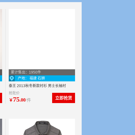
累计售出：1950件
产地： 福建 石狮
泰王 2013秋冬新款衬衫 男士长袖衬
抢批价
衫 纯棉插皮修身牛仔衬衣
75
立即抢货
.00
￥
/件