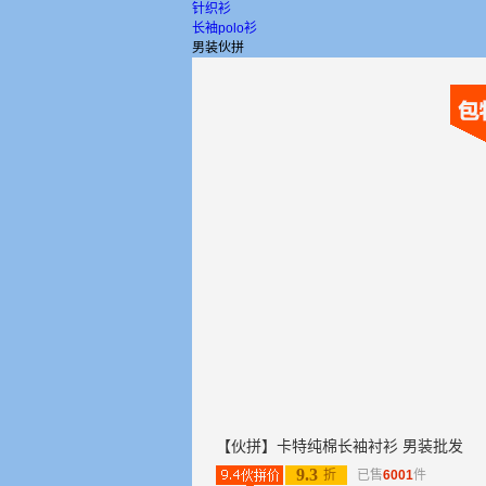
针织衫
长袖polo衫
男装伙拼
【伙拼】卡特纯棉长袖衬衫 男装批发
9.3
折
已售
6001
件