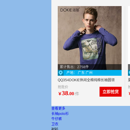
累计售出：2758件
产地： 广东 广州
QQ354DOKIE休闲全棉纯棉长袖圆领
抢批价
男式T恤
38
立即抢货
.00
￥
/件
查看更多
长袖polo衫
牛仔裤
卫衣
衬衫