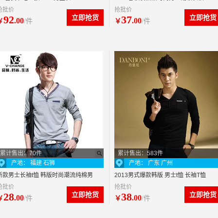
抢批价
抢批价
POLO衫 男款长袖t恤打底衫批发
92
立即抢货
37
立即抢货
.00
.00
￥
/件
￥
/件
累计售出：70件
累计售出：583件
产地： 福建 石狮
产地： 广东 广州
新款男士长袖t恤 韩版时尚潮流纯棉男
2013男式爆款韩版 男士t恤 长袖T恤
抢批价
抢批价
t恤批发 一件代发免代理费
广州男装批发分销 体恤长袖t
28
立即抢货
38
立即抢货
.00
.00
￥
/件
￥
/件