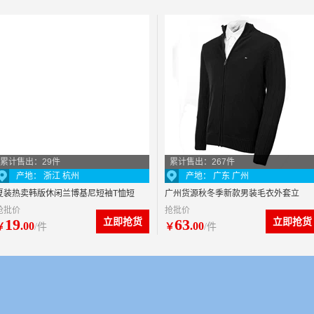
累计售出：29件
累计售出：267件
产地： 浙江 杭州
产地： 广东 广州
夏装热卖韩版休闲兰博基尼短袖T恤短
广州货源秋冬季新款男装毛衣外套立
抢批价
抢批价
裤套装
领加厚拉链纯色针织衫开衫 男
19
立即抢货
63
立即抢货
.00
.00
￥
/件
￥
/件