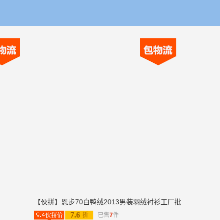
【伙拼】恩步70白鸭绒2013男装羽绒衬衫工厂批
7.6
折
已售
7
件
发羽绒休闲格子衬衣