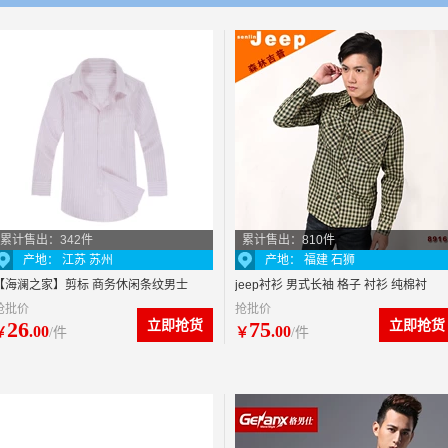
累计售出：342件
累计售出：810件
产地： 江苏 苏州
产地： 福建 石狮
【海澜之家】剪标 商务休闲条纹男士
jeep衬衫 男式长袖 格子 衬衫 纯棉衬
抢批价
抢批价
长袖衬衫 HNHD3H117-131C
衫 新商务休闲 男长衫 代发
26
立即抢货
75
立即抢货
.00
.00
￥
/件
￥
/件