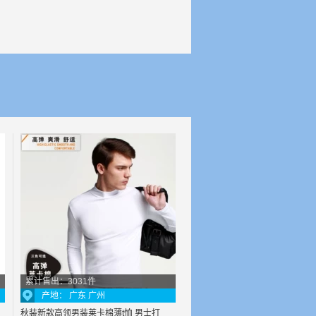
累计售出：3031件
产地： 广东 广州
秋装新款高领男装莱卡棉薄t恤 男士打