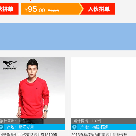
95
¥
.00
¥
125.0
累计售出：13件
累计售出：137件
产地： 浙江 杭州
产地： 福建 石狮
9.4备货节七匹狼2013男卫衣151095
2013春秋装新品时尚男士翻领长袖