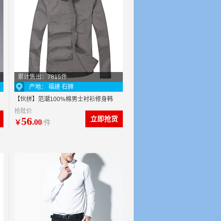
累计售出：7815件
产地： 福建 石狮
【伙拼】范潮100%棉男士衬衫修身韩
抢批价
版
56
立即抢货
.00
￥
/件