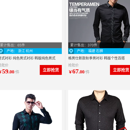
累计售出：65件
累计售出：370件
产地： 浙江 杭州
产地： 福建 石狮
男式衬衫 纯色男式衬衫 韩版纯色男式
格男仕新款秋季男衬衫 韩版个性百搭
抢批价
抢批价
衬衫 批发韩版纯色男式衬衫
翻领男士衬衫 D075
59
立即抢货
67
立即抢货
.00
.00
￥
/件
￥
/件