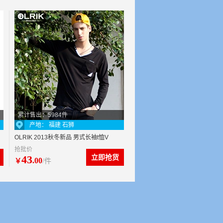
累计售出：5984件
产地： 福建 石狮
OLRIK 2013秋冬新品 男式长袖t恤V
抢批价
领t恤莱卡棉男士t恤 批发
43
立即抢货
.00
￥
/件