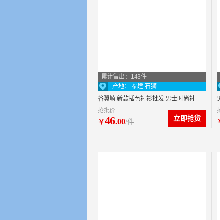
累计售出：143件
产地： 福建 石狮
谷翼崎 新款插色衬衫批发 男士时尚衬
抢批价
衫男条纹拼接 长袖衬衫批发
46
立即抢货
.00
￥
/件