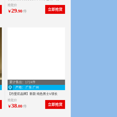
抢批价
底t恤男T 酷衣购T恤 男3710
29
立即抢货
.90
￥
/件
累计售出：1724件
产地： 广东 广州
【丹堡尼品牌】新款 纯色男士V领长
抢批价
袖打底衫T恤 男士长袖T恤批发
38
立即抢货
.00
￥
/件