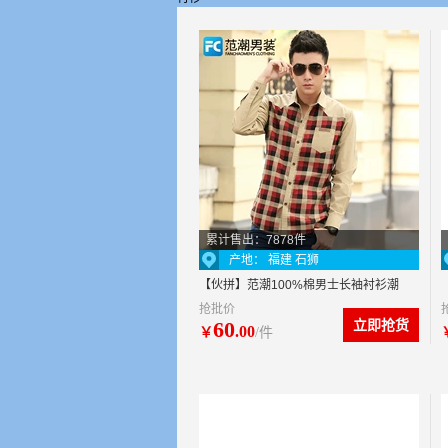
累计售出：7878件
产地： 福建 石狮
【伙拼】范潮100%棉男士长袖衬衫潮
抢批价
新品
60
立即抢货
.00
￥
/件