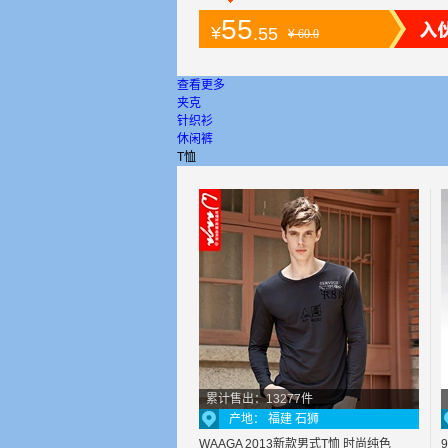
55
¥
.55
¥
60.0
查看更多
夹克
针织衫
休闲裤
T恤
累计售出：13277件
产地： 福建 石狮
WAAGA 2013新款男式T恤 时尚纯色