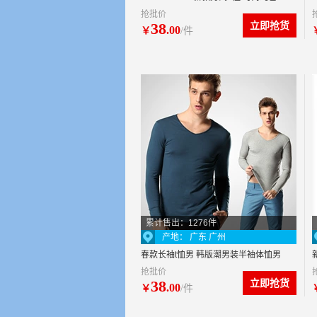
抢批价
男T恤 欧美休闲T恤 男
38
立即抢货
.00
￥
/件
累计售出：1276件
产地： 广东 广州
春款长袖t恤男 韩版潮男装半袖体恤男
抢批价
士打底衫t恤男V领批发TS103
38
立即抢货
.00
￥
/件