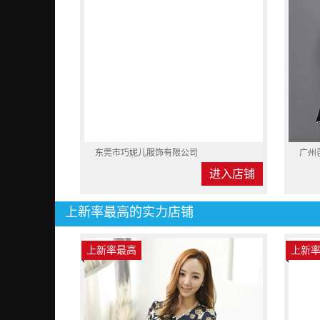
东莞市巧妮儿服饰有限公司
广州
进入店铺
上新率最高的实力店铺
上新率最高
上新