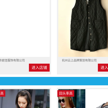
市妮佳服饰有限公司
杭州云上品牌策划有限公司
进入店铺
进
率高
回头率高