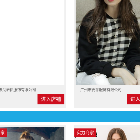
市戈诺伊服饰有限公司
广州市麦菲服饰有限公司
进入店铺
进
商家
实力商家