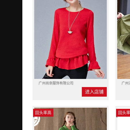
广州尚奈服饰有限公司
广州
进入店铺
回头率高
回头