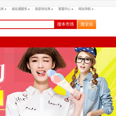
藏夹
诚信通服务
我是供应商
客服中心
网站导航
搜本市场
搜全站