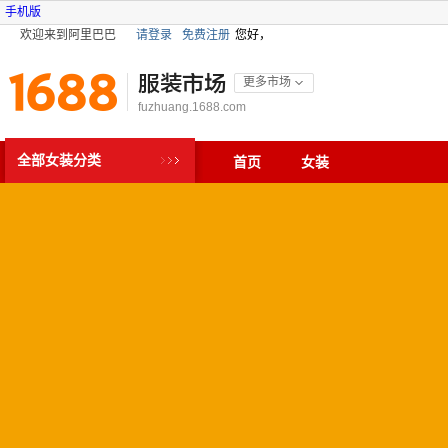
手机版
欢迎来到阿里巴巴
请登录
免费注册
您好，
服装市场
更多市场
fuzhuang.1688.com
全部女装分类
首页
女装