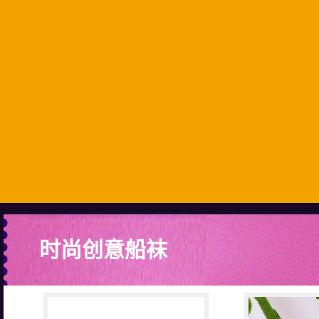
时尚创意船袜