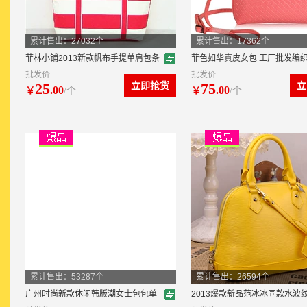
累计售出：27032个
累计售出：17362个
菲林小铺2013新款帆布手提单肩包条
菲色如华真皮女包 工厂批发编
批发价
批发价
纹大包女包潮爆款女式包
牛皮小包糖果单肩包
25
立即抢货
75
立
.00
.00
￥
/个
￥
/个
累计售出：53287个
累计售出：26594个
广州时尚新款休闲韩版潮女士包包单
2013爆款新品范冰冰同款水波