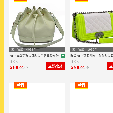
累计售出：4038个
累计售出：1939个
2013夏季新款大牌时尚单肩斜跨女包
欧美2013新款潮女士包包时尚
批发价
批发价
包 糖果色牙签纹抽带水桶包
格包链条包单肩斜跨小包 3360
68
立即抢货
58
立
.00
.00
￥
/个
￥
/个