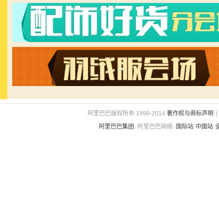
阿里巴巴版权所有 1999-2014
著作权与商标声明
|
阿里巴巴集团
:
阿里巴巴网络 -
国际站
中国站