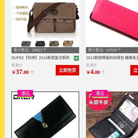
累计售出：38822个
累计售出：64596个
GUFEE【伙拼】2014新款复古帆布
2013新款韩版时尚钱包 糖果色
批发价
批发价
男士包欧美时尚休闲单肩斜挎包
士钱包 淘宝9.9元热销爆款
37
立即抢货
4
立
.00
.80
￥
/个
￥
/个