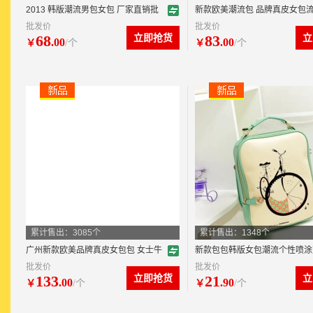
2013 韩版潮流男包女包 厂家直销批
新款欧美潮流包 品牌真皮女包
批发价
批发价
发休闲电脑包 时尚双肩背包
手拿包单肩包牛皮女包包批发
68
立即抢货
83
立
.00
.00
￥
/个
￥
/个
累计售出：3085个
累计售出：1348个
广州新款欧美品牌真皮女包包 女士牛
新款包包韩版女包潮流个性喷涂
批发价
批发价
皮包批发单肩包手提包贝壳包
包休闲PU单肩手提包女式包批
133
立即抢货
21
立
.00
.90
￥
/个
￥
/个