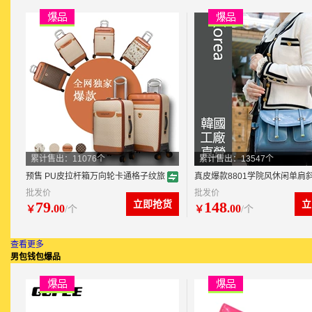
累计售出：11076个
累计售出：13547个
预售 PU皮拉杆箱万向轮卡通格子纹旅
真皮爆款8801学院风休闲单肩
批发价
批发价
行箱24寸行李箱密码箱子批发
版真皮女包外贸女包批发
79
立即抢货
148
立
.00
.00
￥
/个
￥
/个
查看更多
男包钱包爆品