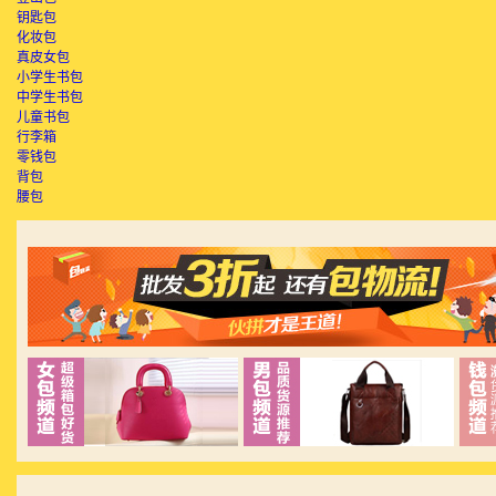
钥匙包
化妆包
真皮女包
小学生书包
中学生书包
儿童书包
行李箱
零钱包
背包
腰包