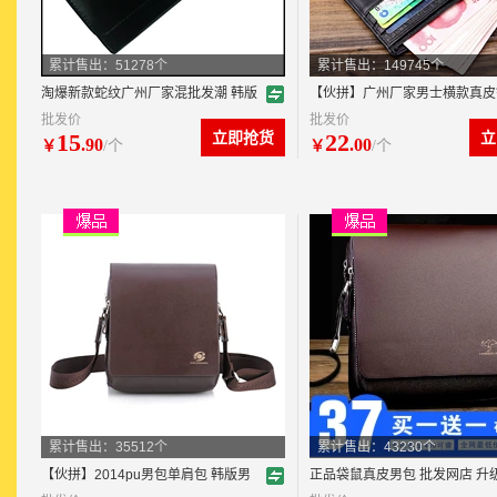
累计售出：51278个
累计售出：149745个
淘爆新款蛇纹广州厂家混批发潮 韩版
【伙拼】广州厂家男士横款真皮
批发价
批发价
女士式长款皮夹钱包 D103
厂批发牛皮卡包 爆款大量现货
15
立即抢货
22
立
.90
.00
￥
/个
￥
/个
累计售出：35512个
累计售出：43230个
【伙拼】2014pu男包单肩包 韩版男
正品袋鼠真皮男包 批发网店 升