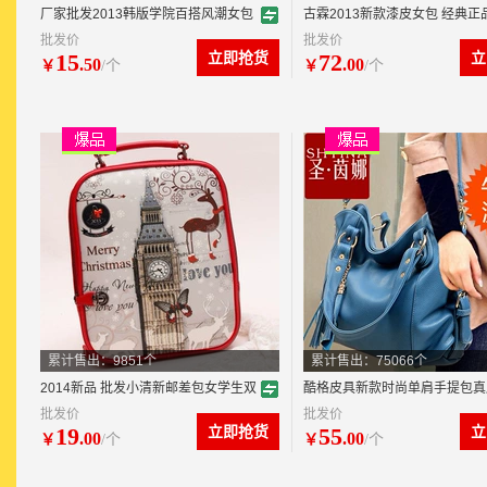
厂家批发2013韩版学院百搭风潮女包
古霖2013新款漆皮女包 经典正
批发价
批发价
包多色猪鼻子双肩背包学生书包
单肩斜跨包 半定型包包
15
立即抢货
72
立
.50
.00
￥
/个
￥
/个
累计售出：9851个
累计售出：75066个
2014新品 批发小清新邮差包女学生双
酷格皮具新款时尚单肩手提包真
批发价
批发价
肩包甜美学院风 背包时尚女包
苏女包批发，厂家直销060*
19
立即抢货
55
立
.00
.00
￥
/个
￥
/个