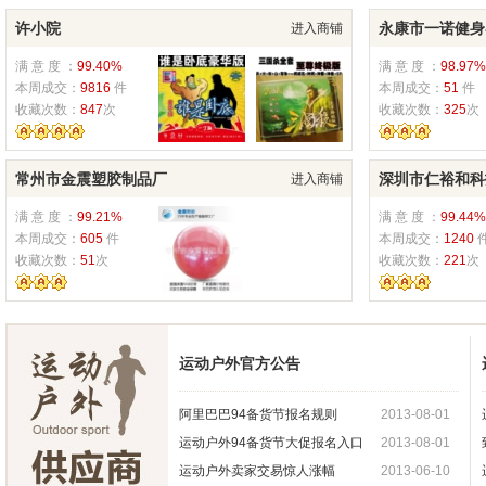
许小院
永康市一诺健身
进入商铺
满 意 度 ：
99.40%
满 意 度 ：
98.97%
本周成交：
9816
件
本周成交：
51
件
收藏次数：
847
次
收藏次数：
325
次
常州市金震塑胶制品厂
深圳市仁裕和科
进入商铺
满 意 度 ：
99.21%
满 意 度 ：
99.44%
本周成交：
605
件
本周成交：
1240
收藏次数：
51
次
收藏次数：
221
次
运动户外官方公告
阿里巴巴94备货节报名规则
2013-08-01
运动户外94备货节大促报名入口
2013-08-01
运动户外卖家交易惊人涨幅
2013-06-10