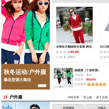
乡情浓天鹅绒秋冬套装 绣花
201
丝绒休闲运动套装 韩版修身
闲运动
43.00
批 发 价 :
批 发 价
￥
服939
装批发
已 销 售 :
185
件
已 销 售
谢婉瑶（个体经营）
秋冬运动/户外服
青春运动套装
秋
月销量：
3
笔
爆品货源大集结
厂家爆款抄底价
爆品
满意率：
99.65%
交易勋章:
2F
户外服
冲锋衣裤
登山服
速干衣裤
热销爆款
冲锋衣