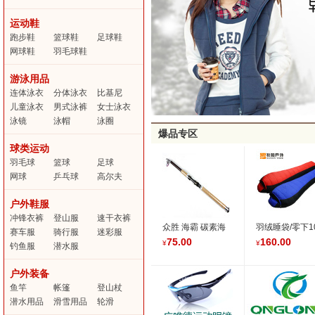
运动鞋
跑步鞋
篮球鞋
足球鞋
网球鞋
羽毛球鞋
游泳用品
连体泳衣
分体泳衣
比基尼
儿童泳衣
男式泳裤
女士泳衣
泳镜
泳帽
泳圈
爆品专区
球类运动
羽毛球
篮球
足球
网球
乒乓球
高尔夫
户外鞋服
冲锋衣裤
登山服
速干衣裤
众胜 海霸 碳素海
羽绒睡袋/零下1
赛车服
骑行服
迷彩服
竿2.1米 精品优质
度/出口欧
75.00
160.00
¥
¥
钓鱼服
潜水服
可伸缩钓鱼海竿 硬
洲/MOUNTAIN
调海竿
绒1500G白鸭
户外装备
绒/-10度
鱼竿
帐篷
登山杖
潜水用品
滑雪用品
轮滑