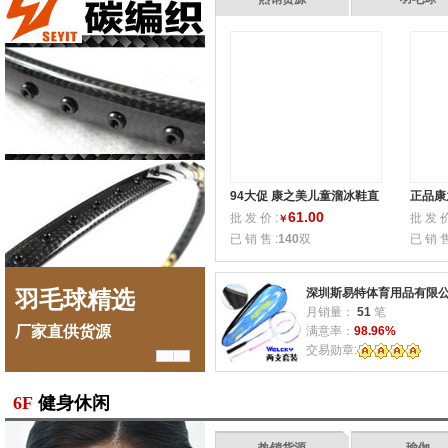
94大促 康之美儿童溜冰鞋直
正品康
排轮滑鞋新款促销成人旱冰
鞋直排
61.00
批 发 价 :
批 发 价
￥
鞋套装批发
鞋 儿
已 销 售 :
140
双
已 销 售
深圳斯易特体育用品有限
羽毛球精选
球运动商机无限
羽
月销量：
51
笔
厂家直供货源
专业源于精益求精
厂家
满意率：
98.96%
交易勋章:
6F
健身休闲