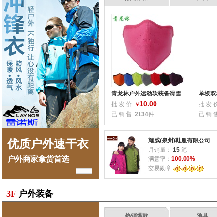
青龙林户外运动软装备滑雪
单板双
抓绒护脸口罩,骑车保暖防寒
能防风
10.00
批 发 价 :
批 发 价
￥
防风双面用
暖厂家
已 销 售 :
2134
件
已 销 售
耀威(泉州)鞋服有限公司
优质户外速干衣
户外用品市场
优
月销量：
15
笔
户外商家拿货首选
惊爆出厂价
户外
满意率：
100.00%
交易勋章:
3F
户外装备
热销爆款
渔具