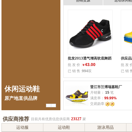
热销货源
运动休闲
批发2013透气增高软底舞蹈
供应品
鞋现代广场跳舞鞋
滑轮鞋
43.00
批 发 价 :
批 发 价
￥
款S70
已 销 售 :
994
双
已 销 售
晋江市兰博瑞嘉鞋厂
休闲运动鞋
品牌运动鞋
休
月销量：
15
笔
原产地直供品牌
原产地厂家品质的保证
原产
满意率：
99.99%
交易勋章:
供应商推荐
23127
目前共有优质信息供应商
家
运动服
运动鞋
游泳用品