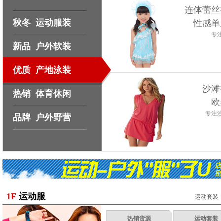
连体蕾丝
秋冬
运动服装
性感单
专
新品
户外软装
优质
产地泳装
沙滩
热销
体育休闲
欧
专注
品牌
户外野营
1F
运动服
运动套装
热销货源
运动套装