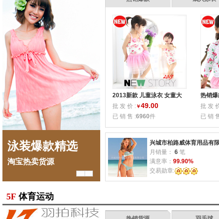
2013新款 儿童泳衣 女童大
热销爆
甜美公主吊带连体 纱裙三件
晒衣 
49.00
批 发 价 :
批 发 价
￥
套 L1355#
长袖外
已 销 售 :
6960
件
已 销 售
兴城市柏路威体育用品有
泳装爆款精选
热批泳装货源
泳
月销量：
6
笔
淘宝热卖货源
厂家直销底价
淘宝
满意率：
99.90%
交易勋章:
5F
体育运动
热销货源
羽毛球