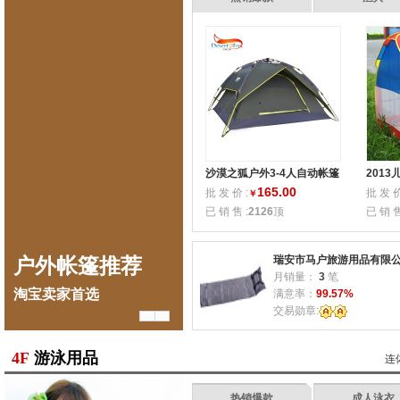
沙漠之狐户外3-4人自动帐篷
2013
双人多人双层野营露营帐篷
643
165.00
批 发 价 :
批 发 价
￥
防雨防晒
圳帐篷
已 销 售 :
2126
顶
已 销 售
瑞安市马户旅游用品有限
户外帐篷推荐
户外极限装备
户
月销量：
3
笔
淘宝卖家首选
极限的好货让利
淘宝
满意率：
99.57%
交易勋章:
4F
游泳用品
连
热销爆款
成人泳衣