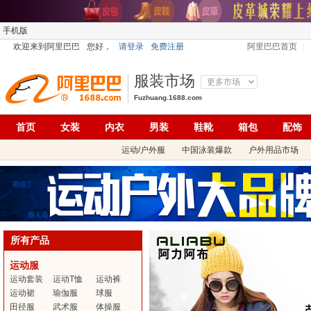
手机版
欢迎来到阿里巴巴
您好，
请登录
免费注册
阿里巴巴首页
服装市场
更多市场
Fuzhuang.1688.com
首页
女装
内衣
男装
鞋靴
箱包
配饰
运动/户外服
中国泳装爆款
户外用品市场
所有产品
运动服
运动套装
运动T恤
运动裤
运动裙
瑜伽服
球服
田径服
武术服
体操服