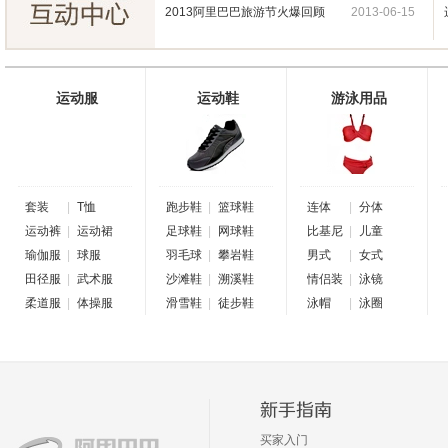
2013阿里巴巴旅游节火爆回顾
2013-06-15
运动服
运动鞋
游泳用品
套装
|
T恤
跑步鞋
|
篮球鞋
连体
|
分体
运动裤
|
运动裙
足球鞋
|
网球鞋
比基尼
|
儿童
瑜伽服
|
球服
羽毛球
|
攀岩鞋
男式
|
女式
田径服
|
武术服
沙滩鞋
|
溯溪鞋
情侣装
|
泳镜
柔道服
|
体操服
滑雪鞋
|
徒步鞋
泳帽
|
泳圈
买家入门