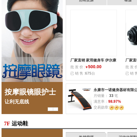
热销货源
瑜伽
厂家直销 家用健身车 伊尔康
厂家直
超静音家用动感单车 一件代
全胶哑
500.00
批 发 价 :
批 发 价
￥
发
已 销 售 :
675
台
已 销 售
永康市一诺健身器材有限
按摩眼镜眼护士
专业健身休闲
按
月销量：
33
笔
让利无底线
专注市场货源
让利
满意率：
98.97%
交易勋章:
7F
运动鞋