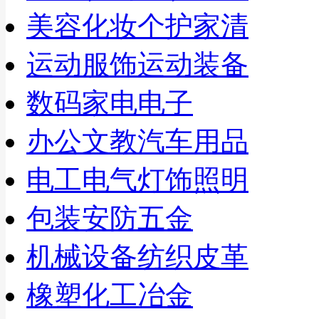
美容化妆
个护家清
运动服饰
运动装备
数码
家电
电子
办公文教
汽车用品
电工电气
灯饰照明
包装
安防
五金
机械设备
纺织皮革
橡塑
化工
冶金