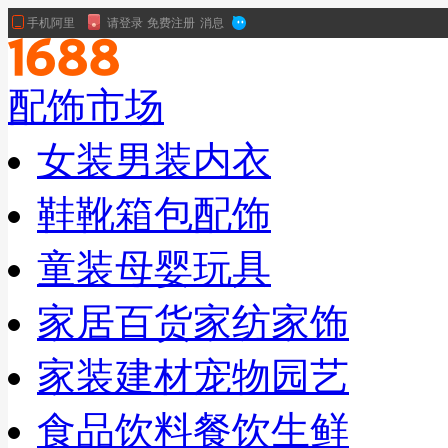
配饰市场
女装
男装
内衣
鞋靴
箱包
配饰
童装
母婴
玩具
家居百货
家纺家饰
家装建材
宠物园艺
食品饮料
餐饮生鲜