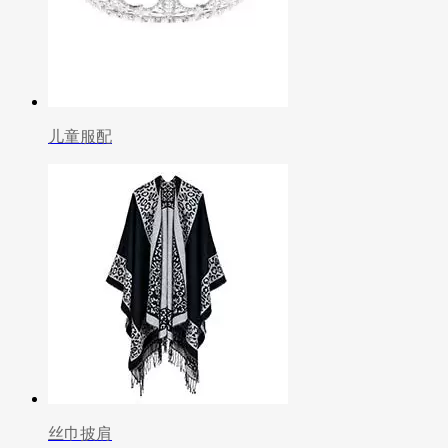
儿童服配
丝巾披肩