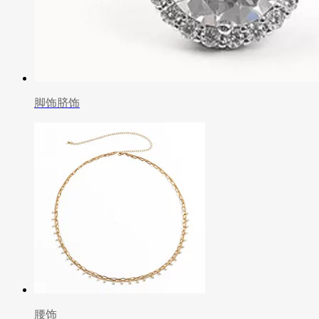
脚饰脐饰
腰饰