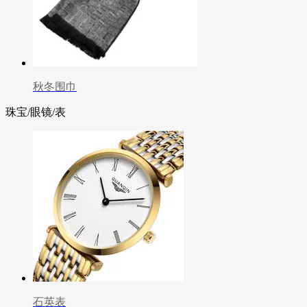
秋冬围巾
珠宝/眼镜/表
石英表