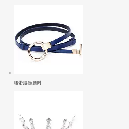
腰带腰链腰封