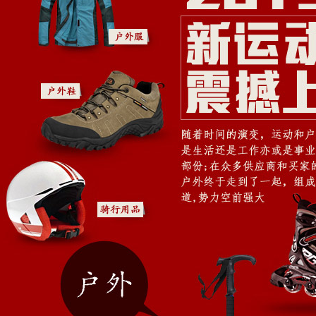
运动服/套装
瑜伽垫
运动鞋
运动(大圆圈)
健身器材
极限/滑轮