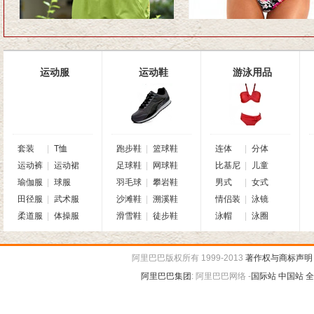
运动服
运动鞋
游泳用品
套装
|
T恤
跑步鞋
|
篮球鞋
连体
|
分体
运动裤
|
运动裙
足球鞋
|
网球鞋
比基尼
|
儿童
瑜伽服
|
球服
羽毛球
|
攀岩鞋
男式
|
女式
田径服
|
武术服
沙滩鞋
|
溯溪鞋
情侣装
|
泳镜
柔道服
|
体操服
滑雪鞋
|
徒步鞋
泳帽
|
泳圈
阿里巴巴版权所有 1999-2013
著作权与商标声明
阿里巴巴集团
:
阿里巴巴网络 -
国际站
中国站
全