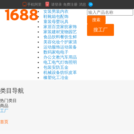
女装
男装
内衣
鞋靴
箱包
配饰
搜索
童装
母婴
玩具
家居百货
家纺家饰
搜工厂
家装建材
宠物园艺
食品饮料
餐饮生鲜
美容化妆
个护家清
运动服饰
运动装备
数码
家电
电子
办公文教
汽车用品
电工电气
灯饰照明
包装
安防
五金
机械设备
纺织皮革
橡塑
化工
冶金
类目导航
热门类目
商品
工厂
首页