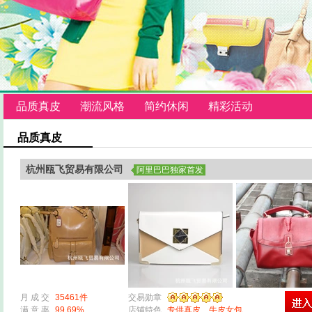
品质真皮
潮流风格
简约休闲
精彩活动
品质真皮
杭州瓯飞贸易有限公司
阿里巴巴独家首发
月 成 交
35461件
交易勋章
满 意 率
99.69%
店铺特色
专供真皮、牛皮女包