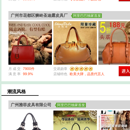
广州市花都区狮岭圣迪露皮具厂
阿里巴巴独家首发
月 成 交
7900件
交易勋章
满 意 率
99.9%
店铺特色
欧美大牌，品质代言人
潮流风格
广州雅菲皮具有限公司
阿里巴巴独家首发