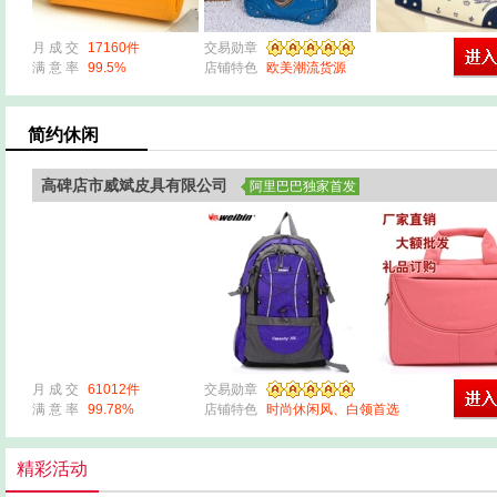
月 成 交
17160件
交易勋章
满 意 率
99.5%
店铺特色
欧美潮流货源
简约休闲
高碑店市威斌皮具有限公司
阿里巴巴独家首发
月 成 交
61012件
交易勋章
满 意 率
99.78%
店铺特色
时尚休闲风、白领首选
精彩活动