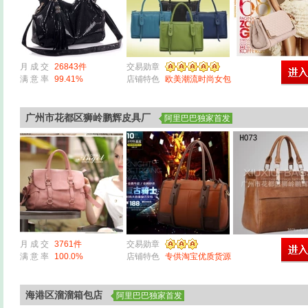
月 成 交
26843件
交易勋章
满 意 率
99.41%
店铺特色
欧美潮流时尚女包
广州市花都区狮岭鹏辉皮具厂
阿里巴巴独家首发
月 成 交
3761件
交易勋章
满 意 率
100.0%
店铺特色
专供淘宝优质货源
海港区溜溜箱包店
阿里巴巴独家首发