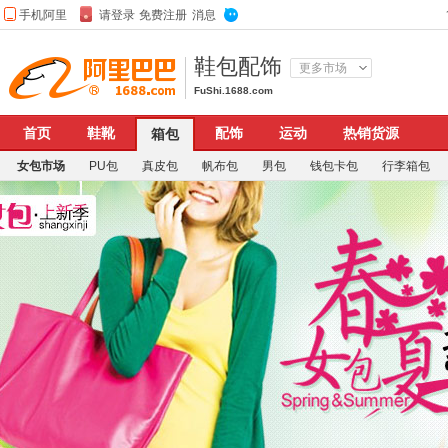
鞋包配饰
更多市场
FuShi.1688.com
首页
鞋靴
配饰
运动
热销货源
箱包
女包市场
PU包
真皮包
帆布包
男包
钱包卡包
行李箱包