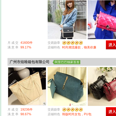
月 成 交
41600件
交易勋章
满 意 率
99.17%
店铺特色
时尚潮流爆款，物美价廉
广州市炫唯箱包有限公司
阿里巴巴独家首发
月 成 交
19236件
交易勋章
满 意 率
98.67%
店铺特色
韩版时尚女包，PU包