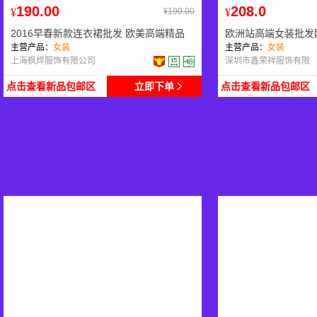
190.00
208.0
¥
¥
190.00
¥
2016早春新款连衣裙批发 欧美高端精品
欧洲站高端女装批发
主营产品：
女装
主营产品：
女装
长袖圆领拼接下摆针织女装
花真丝长款披肩开衫
上海枫烨服饰有限公司
深圳市鑫荣祥服饰有限
公司
点击查看新品包邮区
立即下单
点击查看新品包邮区