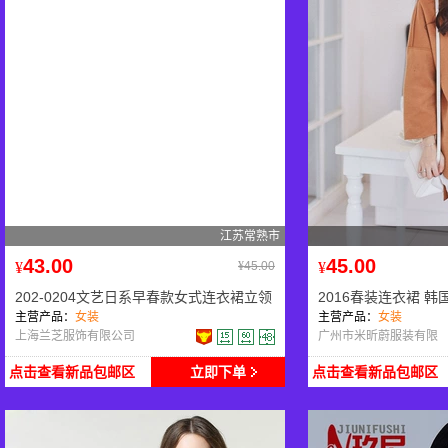
江苏常熟市
43.00
45.00
¥
¥
45.00
¥
202-0204文艺日系早春款女式连衣裙立领
2016春装连衣裙 
主营产品：
女装
主营产品：
女装
方块印花磨毛棉长袖衬衫裙
打底裙女装批发C21
上海兰芝服饰有限公司
广州市米昕蔚服装有限
公司
点击查看新品包邮区
立即下单
点击查看新品包邮区