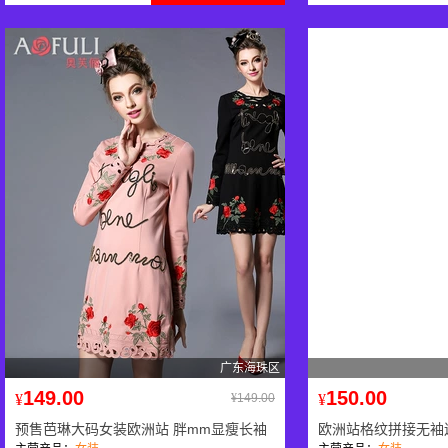
广东海珠区
149.00
150.00
¥
¥
149.00
¥
预售芭琳大码女装欧洲站 胖mm显瘦长袖
欧洲站格纹拼接无袖连