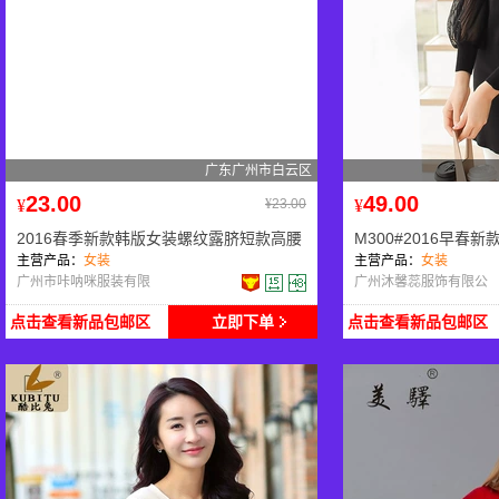
广东广州市白云区
23.00
49.00
¥
¥
23.00
¥
2016春季新款韩版女装螺纹露脐短款高腰
M300#2016早春
主营产品：
女装
主营产品：
女装
针织衫紧身打底短袖T恤女
绣花拼接中长款打底
广州市咔呐咪服装有限
广州沐馨蕊服饰有限公
公司
司
点击查看新品包邮区
立即下单
点击查看新品包邮区