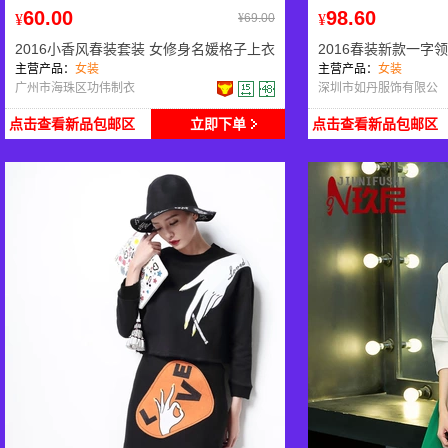
60.00
98.60
¥
¥
69.00
¥
2016小香风春装套装 女修身名媛格子上衣
2016春装新款一字
主营产品：
女装
主营产品：
女装
短裙两件套潮 连衣裙
衣+大摆格子毛呢半
广州市海珠区功伟制衣
深圳市如丹服饰有限公
厂
司
点击查看新品包邮区
立即下单
点击查看新品包邮区