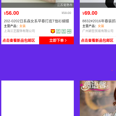
江苏常熟市
56.00
69.00
¥
¥
58.00
¥
202-0202日系森女系早春打底T恤衫蝴蝶
8832#2016年春
主营产品：
女装
主营产品：
女装
结圆领长袖宽松中长款上衣
纯棉长袖女t恤打底
上海兰芝服饰有限公司
广州颖哲贸易有限公司
点击查看新品包邮区
立即下单
点击查看新品包邮区